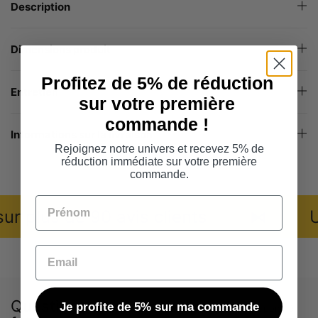
Description
Dimensions produit
Profitez de 5% de réduction
Entretien
sur votre première
commande !
Informations sur la livraison
Rejoignez notre univers et recevez 5% de
réduction immédiate sur votre première
commande.
Prénom
r plus de 90 avis clients
⧑
Un 
Email
Questions
Je profite de 5% sur ma commande
Besoin d’aide ? On répond à