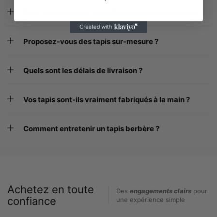
Peut-on acheter un tapis directement en magasin ?
Proposez-vous des tapis sur-mesure ?
Quels sont les délais de livraison ?
Vos tapis sont-ils vraiment fabriqués à la main ?
Comment entretenir un tapis berbère ?
Achetez en toute
Des
engagements clairs
pour
confiance
une expérience simple