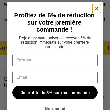
Entretien
Profitez de 5% de réduction
Informations sur la livraison
sur votre première
commande !
Rejoignez notre univers et recevez 5% de
réduction immédiate sur votre première
 plus de 90 avis clients
⧑
Un 
commande.
Prénom
Email
Questions
Besoin d’aide ? On répond à
fréquentes
toutes
vos questions
Je profite de 5% sur ma commande
Les tapis proposés en ligne sont-ils tous disponibles
en stock ?
Non, merci