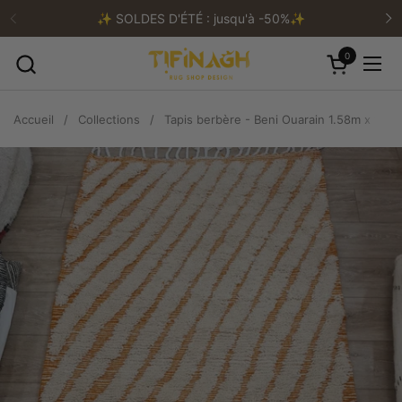
Passer au contenu
✨️ SOLDES D'ÉTÉ : jusqu'à -50%✨️
Précédent
Su
0
Ouvrir le pa
Ouvr
Accueil
/
Collections
/
Tapis berbère - Beni Ouarain 1.58m x 1.04