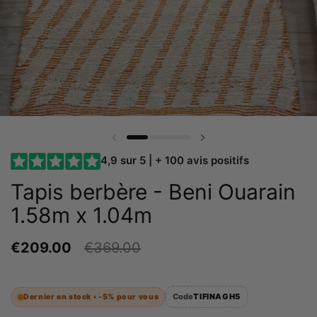
Diapositive précédente
Diapositive suivante
4,9 sur 5 | + 100 avis positifs
Tapis berbère - Beni Ouarain
1.58m x 1.04m
€209.00
€369.00
Code
TIFINAGH5
Dernier en stock •
-5%
pour vous