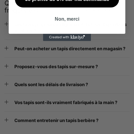
Questions
Besoin d’aide ? On répond à
fréquentes
toutes
vos questions
Non, merci
Les tapis proposés en ligne sont-ils tous disponibles
en stock ?
Peut-on acheter un tapis directement en magasin ?
Proposez-vous des tapis sur-mesure ?
Quels sont les délais de livraison ?
Vos tapis sont-ils vraiment fabriqués à la main ?
Comment entretenir un tapis berbère ?