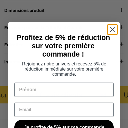
Dimensions produit
En savoir plus sur la Tribu Beni Ouarain
Profitez de 5% de réduction
sur votre première
Entretien
commande !
Informations sur la livraison
Rejoignez notre univers et recevez 5% de
réduction immédiate sur votre première
commande.
Prénom
 plus de 90 avis clients
⧑
Un 
Email
Je profite de 5% sur ma commande