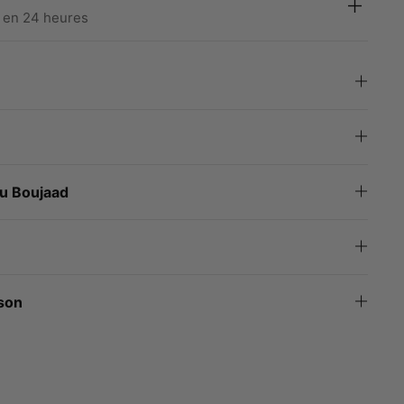
 en 24 heures
bu Boujaad
ison