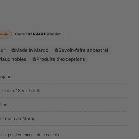
Code
TIFINAGH5
Copier
vous
our
Made in Maroc
Savoir-faire ancestral
riaux nobles
Produits d'exceptions
oujaad
1.60m / 8.9 x 5.3 ft
aine
ait main au Maroc
ent pas les franges de nos tapis.