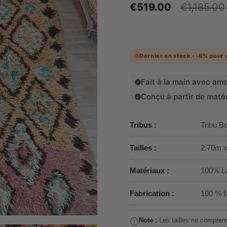
€519.00
€1,185.00
Dernier en stock •
-5%
pour 
Fait à la main avec am
Conçu à partir de maté
Tribus :
Tribu B
Tailles :
2.70m x 
Matériaux :
100% L
Fabrication :
100 % f
Note :
Les tailles ne comprenn