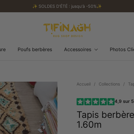
✨️ SOLDES D'ÉTÉ : jusqu'à -50%✨️
nt
ure
Poufs berbères
Accessoires
Photos Cli
Accueil
/
Collections
/
Ta
4,9 sur 5
Tapis berbère
1.60m