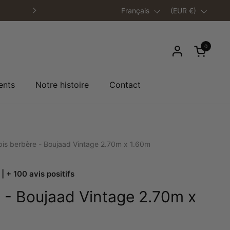
✨️ Livraison offerte en France dès 200
Langue
Français
Pays/région
(EUR €)
Suivant
0
Ouvrir le
ents
Notre histoire
Contact
pis berbère - Boujaad Vintage 2.70m x 1.60m
 | + 100 avis positifs
 - Boujaad Vintage 2.70m x