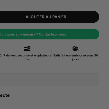
AJOUTER AU PANIER
d'un tapis sur-mesure ? Contactez-nous
10
Paiement sécurisé et en plusieurs
Satisfait ou remboursé sous 30
fois
jours
lecte