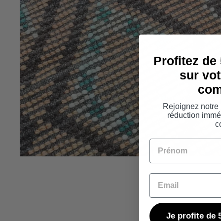
Profitez de
sur vo
com
Rejoignez notre 
réduction imméd
c
Prénom
Email
Je profite d